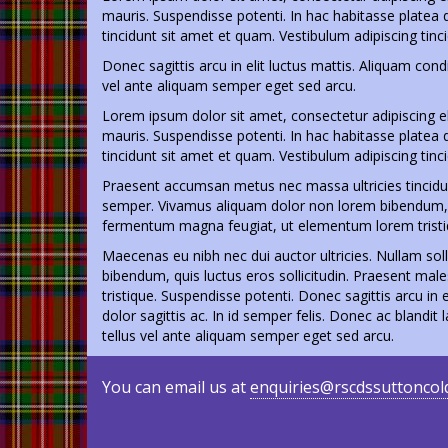
mauris. Suspendisse potenti. In hac habitasse platea
tincidunt sit amet et quam. Vestibulum adipiscing tin
Donec sagittis arcu in elit luctus mattis. Aliquam condi
vel ante aliquam semper eget sed arcu.
Lorem ipsum dolor sit amet, consectetur adipiscing el
mauris. Suspendisse potenti. In hac habitasse platea
tincidunt sit amet et quam. Vestibulum adipiscing tin
Praesent accumsan metus nec massa ultricies tincidun
semper. Vivamus aliquam dolor non lorem bibendum, qu
fermentum magna feugiat, ut elementum lorem tristiq
Maecenas eu nibh nec dui auctor ultricies. Nullam soll
bibendum, quis luctus eros sollicitudin. Praesent m
tristique. Suspendisse potenti. Donec sagittis arcu in 
dolor sagittis ac. In id semper felis. Donec ac blandit
tellus vel ante aliquam semper eget sed arcu.
You can email us at
enquiries@rscdssuttoncold