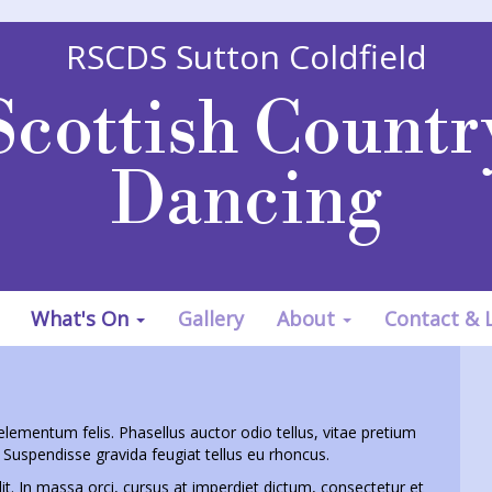
RSCDS Sutton Coldfield
Scottish Countr
Dancing
What's On
Gallery
About
Contact & 
elementum felis. Phasellus auctor odio tellus, vitae pretium
. Suspendisse gravida feugiat tellus eu rhoncus.
it. In massa orci, cursus at imperdiet dictum, consectetur et