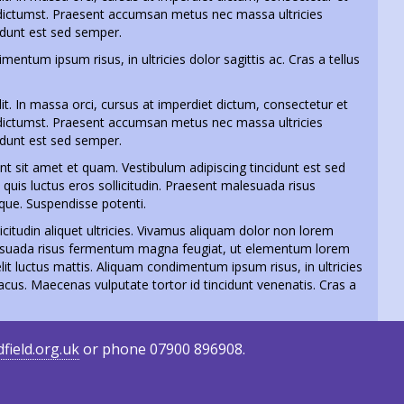
 dictumst. Praesent accumsan metus nec massa ultricies
cidunt est sed semper.
mentum ipsum risus, in ultricies dolor sagittis ac. Cras a tellus
it. In massa orci, cursus at imperdiet dictum, consectetur et
 dictumst. Praesent accumsan metus nec massa ultricies
cidunt est sed semper.
t sit amet et quam. Vestibulum adipiscing tincidunt est sed
is luctus eros sollicitudin. Praesent malesuada risus
ue. Suspendisse potenti.
icitudin aliquet ultricies. Vivamus aliquam dolor non lorem
alesuada risus fermentum magna feugiat, ut elementum lorem
elit luctus mattis. Aliquam condimentum ipsum risus, in ultricies
 lacus. Maecenas vulputate tortor id tincidunt venenatis. Cras a
field.org.uk
or phone 07900 896908‬.