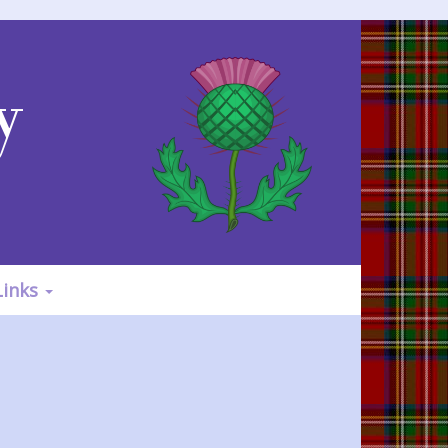
y
Links