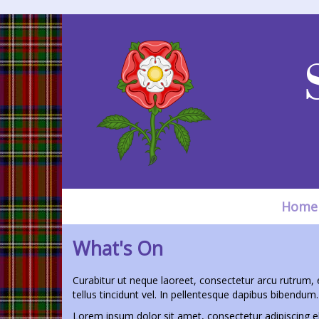
Home
What's On
Curabitur ut neque laoreet, consectetur arcu rutrum, 
tellus tincidunt vel. In pellentesque dapibus bibendum
Lorem ipsum dolor sit amet, consectetur adipiscing el